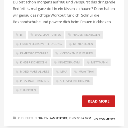
Du bist schon morgens auf 180 und verspürst das dringende
Bedürfnis, mal ganz doll in ein Kissen zu hauen? Dann haben
wir genau das richtige Workout für dich: Schnür die
Boxhandschuhe und powere dich beim Frauen Kickboxen
BJJ
BRAZILIAN JIU JITSU
FRAUEN KICKBOXEN
FRAUEN-SELBSTVERTEIDIGUNG
K1 KICKBOXEN
KAMPFSPORTSCHULE
KICKBOXEN FÜR FRAUEN
KINDER KICKBOXEN
KINGZORA GYM
METTMANN
MIXED MARTIAL ARTS
MMA
MUAY THAI
PERSONAL TRAINING
SELBSTVERTEIDIGUNG
THAIBOXEN
READ MORE
PUBLISHED IN
FRAUEN KAMPFSPORT
,
KING ZORA GYM
NO COMMENTS