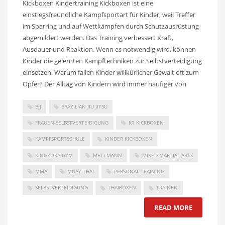
Kickboxen Kindertraining Kickboxen ist eine
einstiegsfreundliche Kampfsportart für Kinder, weil Treffer
im Sparring und auf Wettkämpfen durch Schutzausrüstung
abgemildert werden. Das Training verbessert Kraft,
Ausdauer und Reaktion. Wenn es notwendig wird, können
Kinder die gelernten Kampftechniken zur Selbstverteidigung
einsetzen. Warum fallen Kinder willkürlicher Gewalt oft zum
Opfer? Der Alltag von Kindern wird immer häufiger von
BJJ
BRAZILIAN JIU JITSU
FRAUEN-SELBSTVERTEIDIGUNG
K1 KICKBOXEN
KAMPFSPORTSCHULE
KINDER KICKBOXEN
KINGZORA GYM
METTMANN
MIXED MARTIAL ARTS
MMA
MUAY THAI
PERSONAL TRAINING
SELBSTVERTEIDIGUNG
THAIBOXEN
TRAINEN
READ MORE