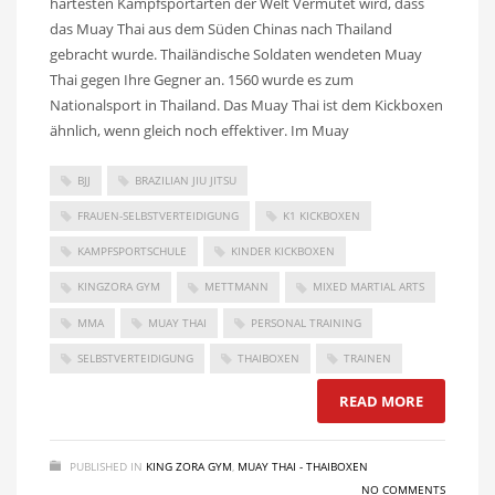
härtesten Kampfsportarten der Welt Vermutet wird, dass
das Muay Thai aus dem Süden Chinas nach Thailand
gebracht wurde. Thailändische Soldaten wendeten Muay
Thai gegen Ihre Gegner an. 1560 wurde es zum
Nationalsport in Thailand. Das Muay Thai ist dem Kickboxen
ähnlich, wenn gleich noch effektiver. Im Muay
BJJ
BRAZILIAN JIU JITSU
FRAUEN-SELBSTVERTEIDIGUNG
K1 KICKBOXEN
KAMPFSPORTSCHULE
KINDER KICKBOXEN
KINGZORA GYM
METTMANN
MIXED MARTIAL ARTS
MMA
MUAY THAI
PERSONAL TRAINING
SELBSTVERTEIDIGUNG
THAIBOXEN
TRAINEN
READ MORE
PUBLISHED IN
KING ZORA GYM
,
MUAY THAI - THAIBOXEN
NO COMMENTS