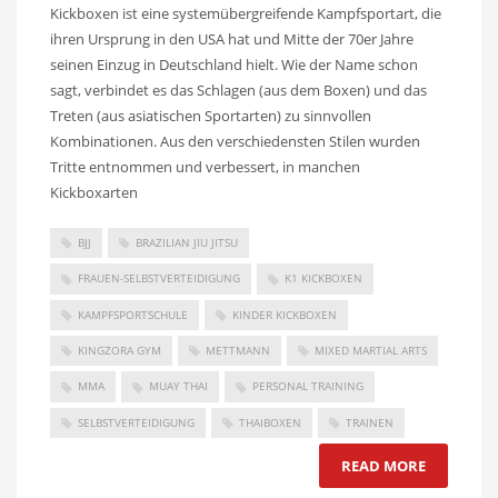
Kickboxen ist eine systemübergreifende Kampfsportart, die
ihren Ursprung in den USA hat und Mitte der 70er Jahre
seinen Einzug in Deutschland hielt. Wie der Name schon
sagt, verbindet es das Schlagen (aus dem Boxen) und das
Treten (aus asiatischen Sportarten) zu sinnvollen
Kombinationen. Aus den verschiedensten Stilen wurden
Tritte entnommen und verbessert, in manchen
Kickboxarten
BJJ
BRAZILIAN JIU JITSU
FRAUEN-SELBSTVERTEIDIGUNG
K1 KICKBOXEN
KAMPFSPORTSCHULE
KINDER KICKBOXEN
KINGZORA GYM
METTMANN
MIXED MARTIAL ARTS
MMA
MUAY THAI
PERSONAL TRAINING
SELBSTVERTEIDIGUNG
THAIBOXEN
TRAINEN
READ MORE