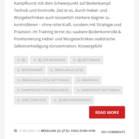
Kampfkunst mit dem Schwerpunkt auf Bodenkampf,
Technik und Kontrolle. Ziel ist es, durch Hebel- und
Würgetechniken auch körperlich stärkere Gegner zu
kontrollieren – ohne rohe Kraft, sondern mit Strategie und
Präzision. Im Training lernst du: saubere Bodenkontrolle &
Positionierung Hebel- und Würgetechniken realistische
Selbstverteidigung Konzentration, Körpergefühl
BJJ
BJJ FÜR ANFÄNGER
BJJ METTMANN
BODENKAMPF
BRAZILIAN JIU JITSU
BRAZILIAN JIU JITSU METTMANN
GRAPPLING
KAMPFSPORT FÜR ERWACHSENE
KAMPFSPORT METTMANN
KING ZORA GYM
SELBSTVERTEIDIGUNG
READ MORE
PUBLISHED IN
BRAZILIAN JIU JITSU
,
KING ZORA GYM
NO COMMENTS