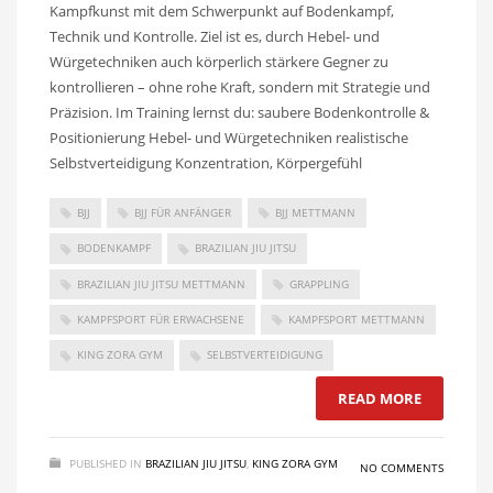
Kampfkunst mit dem Schwerpunkt auf Bodenkampf,
Technik und Kontrolle. Ziel ist es, durch Hebel- und
Würgetechniken auch körperlich stärkere Gegner zu
kontrollieren – ohne rohe Kraft, sondern mit Strategie und
Präzision. Im Training lernst du: saubere Bodenkontrolle &
Positionierung Hebel- und Würgetechniken realistische
Selbstverteidigung Konzentration, Körpergefühl
BJJ
BJJ FÜR ANFÄNGER
BJJ METTMANN
BODENKAMPF
BRAZILIAN JIU JITSU
BRAZILIAN JIU JITSU METTMANN
GRAPPLING
KAMPFSPORT FÜR ERWACHSENE
KAMPFSPORT METTMANN
KING ZORA GYM
SELBSTVERTEIDIGUNG
READ MORE
PUBLISHED IN
BRAZILIAN JIU JITSU
,
KING ZORA GYM
NO COMMENTS